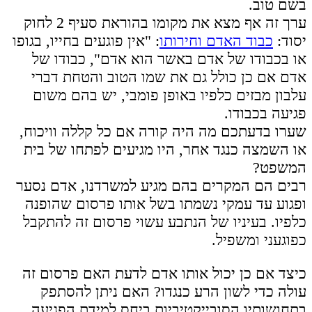
בשם טוב.
ערך זה אף מצא את מקומו בהוראת סעיף 2 לחוק
יסוד:
כבוד האדם וחירותו
: "אין פוגעים בחייו, בגופו
או בכבודו של אדם באשר הוא אדם", כבודו של
אדם אם כן כולל גם את שמו הטוב והטחת דברי
עלבון מבזים כלפיו באופן פומבי, יש בהם משום
פגיעה בכבודו.
שערו בדעתכם מה היה קורה אם כל קללה וויכוח,
או השמצה כנגד אחר, היו מגיעים לפתחו של בית
המשפט?
רבים הם המקרים בהם מגיע למשרדנו, אדם נסער
ופגוע עד עמקי נשמתו בשל אותו פרסום שהופנה
כלפיו. בעיניו של הנתבע עשוי פרסום זה להתקבל
כפוגעני ומשפיל.
כיצד אם כן יכול אותו אדם לדעת האם פרסום זה
עולה כדי לשון הרע כנגדו? האם ניתן להסתפק
בתחושותיו הסובייקטיביות ביחס למידת הפגיעה