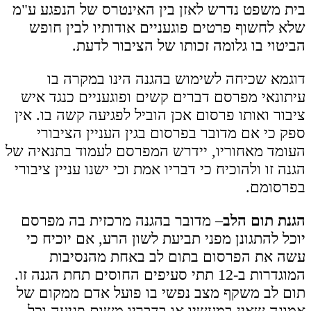
בית משפט נדרש לאזן בין האינטרס של הנפגע ע"מ
שלא לחשוף פרטים פוגעניים אודותיו לבין חופש
הביטוי בו גלומה זכותו של הציבור לדעת.
דוגמא שכיחה לשימוש בהגנה הינו במקרה בו
עיתונאי מפרסם דברים קשים ופוגעניים כנגד איש
ציבור ואותו פרסום אכן הוביל לפגיעה קשה בו. אין
ספק כי אם מדובר בפרסום בגין העניין הציבורי
העומד מאחוריו, יידרש המפרסם לעמוד בתנאיה של
הגנה זו ולהוכיח כי דבריו אמת וכי ישנו עניין ציבורי
בפרסומם.
הגנת תום הלב
– מדובר בהגנה מרכזית בה מפרסם
יוכל להתגונן מפני תביעת לשון הרע, אם יוכיח כי
עשה את הפרסום בתום לב באחת מהנסיבות
המוגדרות ב-12 תתי סעיפים החוסים תחת הגנה זו.
תום לב משקף מצב נפשי בו פועל אדם ממקום של
אמונה שאין במעשיו או בדבריו משום פגיעה וכל