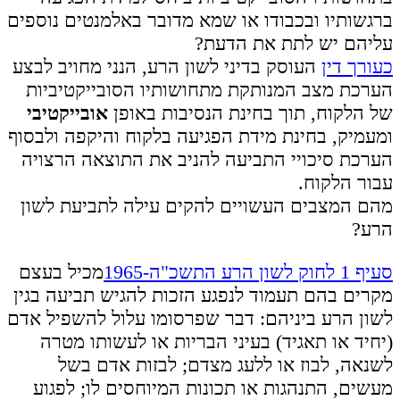
ברגשותיו ובכבודו או שמא מדובר באלמנטים נוספים
עליהם יש לתת את הדעת?
כעורך דין
העוסק בדיני לשון הרע, הנני מחויב לבצע
הערכת מצב המנותקת מתחושותיו הסובייקטיביות
של הלקוח, תוך בחינת הנסיבות באופן
אובייקטיבי
ומעמיק, בחינת מידת הפגיעה בלקוח והיקפה ולבסוף
הערכת סיכויי התביעה להניב את התוצאה הרצויה
עבור הלקוח.
מהם המצבים העשויים להקים עילה לתביעת לשון
הרע?
סעיף 1 לחוק לשון הרע התשכ"ה-1965
מכיל בעצם
מקרים בהם תעמוד לנפגע הזכות להגיש תביעה בגין
לשון הרע ביניהם: דבר שפרסומו עלול להשפיל אדם
(יחיד או תאגיד) בעיני הבריות או לעשותו מטרה
לשנאה, לבוז או ללעג מצדם; לבזות אדם בשל
מעשים, התנהגות או תכונות המיוחסים לו; לפגוע