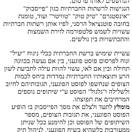
הנחשפים לאותו פרסום.
הנגישות לרשתות החברתיות כגון "פייסבוק"
"אינסטגרם" "טיק טוק" "טוויטר" ועוד, טומנת
בחובה פוטנציאל הרסני, לפיו אותן רשתות חברתיות
עשויות לשמש פלטפורמה לזירת השמצות
והתכתשויות בין גולשים.
עשיית שימוש ברשת החברתית ככלי ניגוח "יעיל"
ונוח לפרסום פוסט פוגעני, בין אם נעשה בכוונה
תחילה ובין אם לאו, עשוי להוות עילה לתביעת לשון
הרע ותוצאותיו החברתיות נמדדות ביחס לכמות
הצופים שנחשפו לפוסט הפוגעני, תגובותיהם לחיוב
ולשלילה ו"גלגול" הפוסט ע"י שיתופים נוספים
המרחיבים את תפוצתו.
מומלץ
לתעד ולצלם את מסך הפייסבוק בו הופיע
הפוסט הפוגעני, את תגובות הצופים, מספר
השיתופים של הפוסט וכן להימנע ככל שניתן
ממעורבות כלשהיא בשיח הפוגעני, לניהול תיק