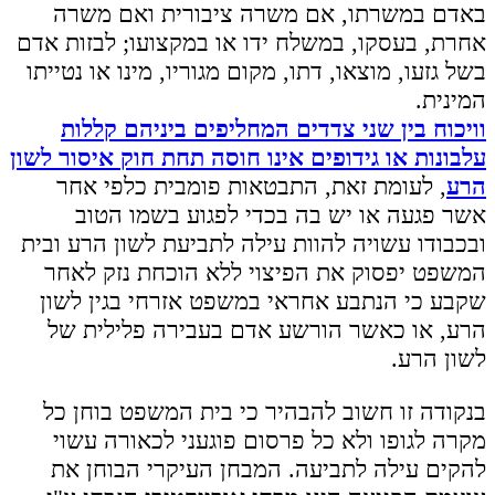
באדם במשרתו, אם משרה ציבורית ואם משרה
אחרת, בעסקו, במשלח ידו או במקצועו; לבזות אדם
בשל גזעו, מוצאו, דתו, מקום מגוריו, מינו או נטייתו
המינית.
וויכוח בין שני צדדים המחליפים ביניהם קללות
עלבונות או גידופים אינו חוסה תחת חוק איסור לשון
הרע
, לעומת זאת, התבטאות פומבית כלפי אחר
אשר פגעה או יש בה בכדי לפגוע בשמו הטוב
ובכבודו עשויה להוות עילה לתביעת לשון הרע ובית
המשפט יפסוק את הפיצוי ללא הוכחת נזק לאחר
שקבע כי הנתבע אחראי במשפט אזרחי בגין לשון
הרע, או כאשר הורשע אדם בעבירה פלילית של
לשון הרע.
בנקודה זו חשוב להבהיר כי בית המשפט בוחן כל
מקרה לגופו ולא כל פרסום פוגעני לכאורה עשוי
להקים עילה לתביעה. המבחן העיקרי הבוחן את