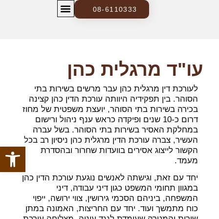
08-6110333
צרו קשר
בלוג ומידע משפטי
עו"ד מרגלית כהן
לעורכת דין מרגלית כהן עבר מרשים בשירות בתי
הסוהר. בין תפקידיה היוותה עורכת הדין כהן קצינה
בכירה בשירות בתי הסוהר, יועצת משפטית של מחוז
דרום כ-10 שנים ופיקדה כראש ענף ניהול ורישום
במחלקת האסיר בשירות בתי הסוהר. בשל עברה
העשיר, צברה עורכת הדין מרגלית כהן ניסיון רב בכל
פתח סרגל
הקשור לייצוג אסירים בוועדות שחרור ובהסדרת
מעמד.
יחד עם זאת, וגישתה לאנשים נוגעת עורכת הדין כהן
במגוון תחומי המשפט כגון דיני עבודה, דיני
המשפחה, ביניהם הסכמי גירושין, צווי ירושה, ייפוי
כוח מתמשך ועוד. יחד עם החריצות, האמונה במתן
שירות והמטרה שעומדת לנגד עיניה, מצליחה עורכת