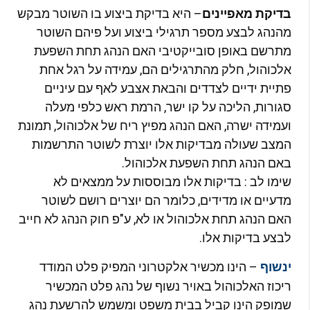
דיקת מאפיינים
– היא בדיקת ביצוע בו השוטר מבקש
הנהג לבצע מספר תרגילי ביצוע ועל פיהם השוטר
תרשם באופן סובייקטיבי האם הנהג תחת השפעת
לכוהול, חלק מהתרגילים הם, עמידה על רגל אחת
תיית ידיים לצדדים והבאת אצבע לאף עם עיניים
גורות, הליכה על קו ישר, הרמת ראש כלפי מעלה
עמידה ישרה, האם הנהג מפיץ ריח של אלכוהול, תמונת
מצב שעולה מבדיקות אלו יוצרת לשוטר התרשמות
אם הנהג תחת השפעת אלכוהול.
ימו לב : בדיקות אלו מבוססות על ממצאים לא
דעיים או מדידים, כלומר הם יוצרים רושם לשוטר
אם הנהג תחת אלכוהול או לא, ע"פ חוק הנהג לא חייב
בצע בדיקות אלו.
– הינו מכשיר אלקטרוני המפיק פלט המודד
נשוף
יכוז האלכוהול באויר נשוף של נהג פלט המכשיר
מופק הינו קביל בבית משפט ומשמש להרשעת נהג