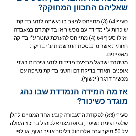
אליהם התכוון המחוקק?
סעיף 64 (3) מתייחס למצב בו נעשתה לנהג בדיקת
יכרות ע"י מדידה עם מכשיר או בדיקת דם במעבדה
ואילו סעיף 64 (4) מתייחס להערכת שוטר ע"י בדיקה
זותית אשר מתבססת התרשמות ע"י בדיקת
אפיינים.
שטרת ישראל מבצעת מדידות לנהג שיכרות בשני
ופנים, האחד בדיקת דם והשני בדיקת נשיפה עם
כשיר דרגר ( ינשוף).
ז מה המידה הנמדדת שבו נהג
וגדר כשיכור?
סעיף (3א) לפקודת התעבורה קובע אחד המנויים להלן
לפי דגימת נשיפה, בגופו מצוי אלכוהול בריכוז העולה
על 50 מיקרוגרם אלכוהול בליטר אוויר נשוף, או לפי