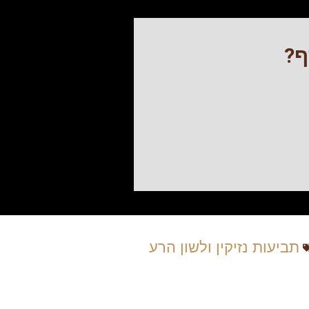
ף?
תביעות נזיקין ולשון הרע