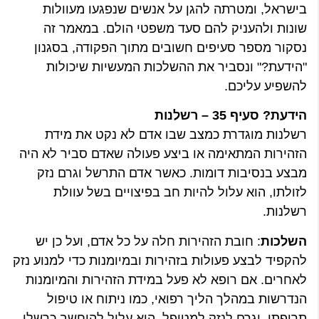
בישראל, ומטרתה להגן על אנשים שנפגעו מעוולות
שונות ולהעניק להם סעד משפטי הולם. במאמר זה
נסקור מספר סעיפים חשובים מתוך הפקודה, בסגנון
"הידעת?" ונסביר את ההשלכות המעשיות שיכולות
להשפיע עליכם.
הידעת? סעיף 35 – רשלנות
רשלנות מוגדרת כמצב שבו אדם לא נקט את מידת
הזהירות המתאימה או ביצע פעולה שאדם סביר לא היה
מבצע בנסיבות דומות. כאשר אדם התרשל וגרם נזק
לזולתו, הוא עלול להיות חב בפיצויים בשל עוולת
רשלנות.
השלכות
: חובת הזהירות חלה על כל אדם, ועל כן יש
להקפיד לבצע פעולות בזהירות ובמיומנות כדי למנוע נזק
לאחרים. אם רופא לא פעל במידת הזהירות והמיומנות
הנדרשות במהלך הליך רפואי, כמו ניתוח או טיפול
תרופתי, וגרם לנזק למטופל, הוא עלול להיחשב כרשלן